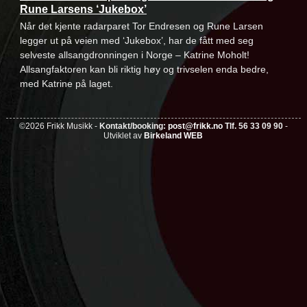
Rune Larsens ‘Jukebox’
Når det kjente radarparet Tor Endresen og Rune Larsen
legger ut på veien med ‘Jukebox’, har de fått med seg
selveste allsangdronningen i Norge – Katrine Moholt!
Allsangfaktoren kan bli riktig høy og trivselen enda bedre,
med Katrine på laget.
©2026 Frikk Musikk -
Kontakt/booking:
post@frikk.no
Tlf. 56 33 09 90
-
Utviklet av
Birkeland WEB