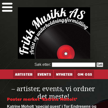
Søk etter:
ARTISTER
EVENTS
NYHETER
OM OSS
– artister, events, vi ordner
det meste!
Poster merket ‘Katrine Moholt’
Katrine Moholt ‘special guest’ i Tor Endresens og