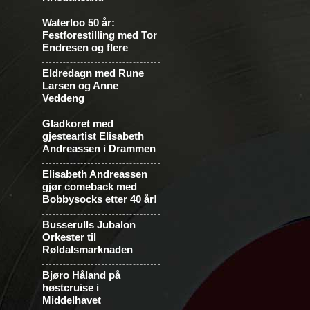
Waterloo 50 år:
Festforestilling med Tor
Endresen og flere
Eldredagn med Rune
Larsen og Anne
Veddeng
Gladkoret med
gjesteartist Elisabeth
Andreassen i Drammen
Elisabeth Andreassen
gjør comeback med
Bobbysocks etter 40 år!
Busserulls Jubalon
Orkester til
Røldalsmarknaden
Bjøro Håland på
høstcruise i
Middelhavet