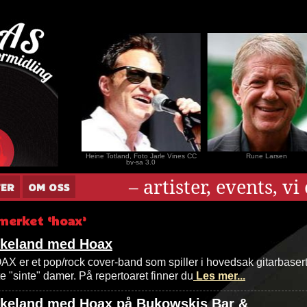
nar Andersen
Heine Totland, Foto Jarle Vines CC
Rune Larsen
by-sa 3.0
– artister, events, v
TER
OM OSS
merket ‘hoax’
Ekeland med Hoax
 er et pop/rock cover-band som spiller i hovedsak gitarbaser
te "sinte" damer. På repertoaret finner du
Les mer...
Ekeland med Hoax på Bukowskis Bar &