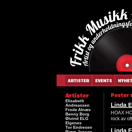
Gun
ARTISTER
EVENTS
NYHE
Artister
Poster 
Elisabeth
Linda 
Andreassen
Frode Alnæs
HOAX HOAX
Benny Borg
Øivind ELG
rock av of
Elgenes
Tor Endresen
Linda 
Bjørn Jensen