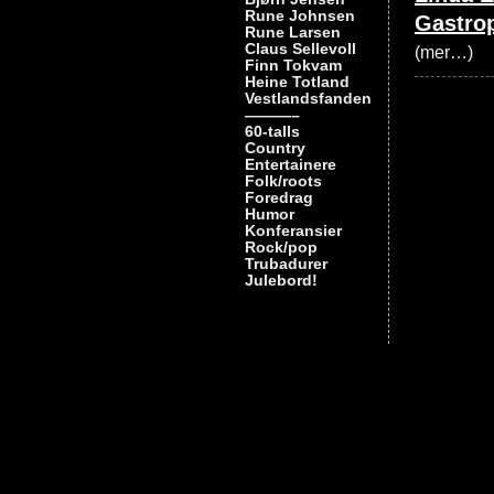
Rune Johnsen
Gastrop
Rune Larsen
Claus Sellevoll
(mer…)
Finn Tokvam
Heine Totland
Vestlandsfanden
———–
60-talls
Country
Entertainere
Folk/roots
Foredrag
Humor
Konferansier
Rock/pop
Trubadurer
Julebord!