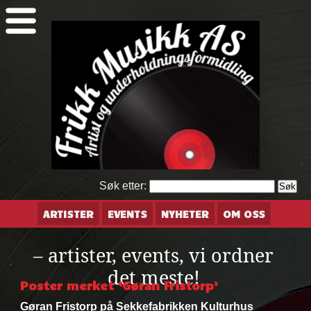
Søk etter:
ARTISTER
EVENTS
NYHETER
OM OSS
– artister, events, vi ordner
det meste!
Poster merket ‘Gøran Fristorp’
Gøran Fristorp på Sekkefabrikken Kulturhus