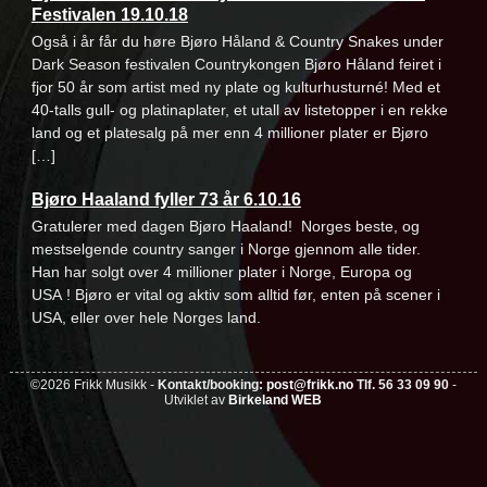
Festivalen 19.10.18
Også i år får du høre Bjøro Håland & Country Snakes under
Dark Season festivalen Countrykongen Bjøro Håland feiret i
fjor 50 år som artist med ny plate og kulturhusturné! Med et
40-talls gull- og platinaplater, et utall av listetopper i en rekke
land og et platesalg på mer enn 4 millioner plater er Bjøro
[…]
Bjøro Haaland fyller 73 år 6.10.16
Gratulerer med dagen Bjøro Haaland! Norges beste, og
mestselgende country sanger i Norge gjennom alle tider.
Han har solgt over 4 millioner plater i Norge, Europa og
USA ! Bjøro er vital og aktiv som alltid før, enten på scener i
USA, eller over hele Norges land.
©2026 Frikk Musikk -
Kontakt/booking:
post@frikk.no
Tlf. 56 33 09 90
-
Utviklet av
Birkeland WEB