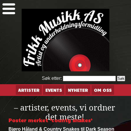
Søk etter:
ARTISTER
EVENTS
NYHETER
OM OSS
– artister, events, vi ordner
det meste!
Poster merket ‘county snakes’
Bjøro Håland & Country Snakes til Dark Season