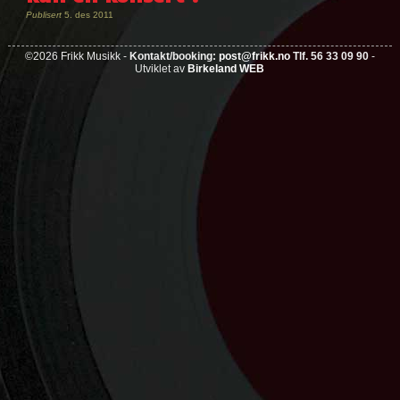
Publisert
5. des 2011
Nøkkelord:
©2026 Frikk Musikk -
Kontakt/booking:
post@frikk.no
Tlf. 56 33 09 90
-
rhorm
Utviklet av
Birkeland WEB