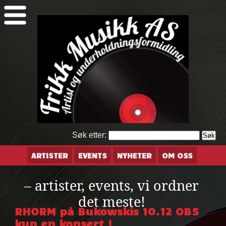
Søk etter:
ARTISTER
EVENTS
NYHETER
OM OSS
– artister, events, vi ordner
det meste!
RHORM på Bukowskis 10.12 OBS
kun en konsert !