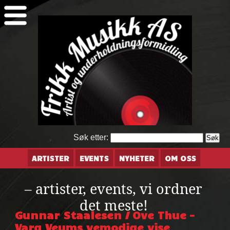
Søk etter:
ARTISTER
EVENTS
NYHETER
OM OSS
– artister, events, vi ordner
det meste!
Gunnar Staalesen / Ove Thue –
Varg Veums vemodige vise