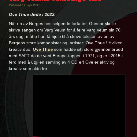
Publisert
12. apr 2015
Ove Thue døde i 2022.
Når en av Norges bestselgende forfatter, Gunnar skulle
skrive sangen om Varg Veum for å feire Varg Veum sin 70
års dag, måtte han få hjelp til å skrive teksten av en av
Bergens store komponister og artister: Ove Thue ! Hvilken
kreativ duo:
Ove Thue
som hadde sitt store gjennombrudd
med SAFT da de vant Europa-toppen i 1971, og er i 2015 i
ferd med å utgi en samling av 4 CD`er! Ove er aktiv og
kreativ som aldri før!
Nøkkelord:
Gunnar
Staalesen
,
kontakt
,
ove
thue
,
varg
veum