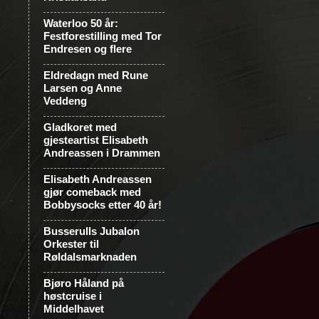
Waterloo 50 år:
Festforestilling med Tor
Endresen og flere
Eldredagn med Rune
Larsen og Anne
Veddeng
Gladkoret med
gjesteartist Elisabeth
Andreassen i Drammen
Elisabeth Andreassen
gjør comeback med
Bobbysocks etter 40 år!
Busserulls Jubalon
Orkester til
Røldalsmarknaden
Bjøro Håland på
høstcruise i
Middelhavet