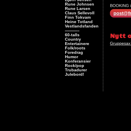
Rune Johnsen
BOOKING / 
Rune Larsen
Claus Sellevoll
post@fr
Finn Tokvam
Heine Totland
Nøkkelord
Vestlandsfanden
———–
gruppesa
Nytt 
60-talls
Country
Gruppesax 
Entertainere
Folk/roots
Foredrag
Humor
Konferansier
Rock/pop
Trubadurer
Julebord!