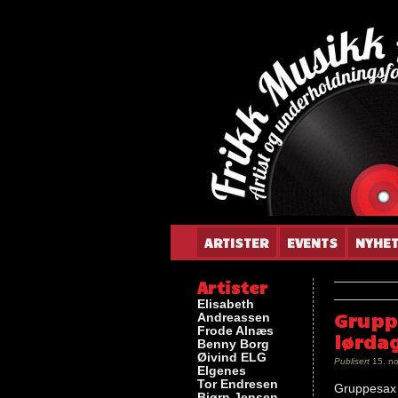
Gun
ARTISTER
EVENTS
NYHE
Artister
Elisabeth
Grupp
Andreassen
Frode Alnæs
lørda
Benny Borg
Øivind ELG
Publisert
15. n
Elgenes
Tor Endresen
Gruppesax !
Bjørn Jensen