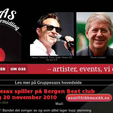
nar Andersen
Heine Totland, Foto Jarle Vines CC
Rune Larsen
by-sa 3.0
– artister, events, v
TER
OM OSS
Les mer på Gruppesaxs hovedside
esax spiller på Bergen Beat club
g 20 november 2010
post@frikkmusikk.no
ov 2010
Mail:
 Bandet det svinger av og som alltid lager topp stemning