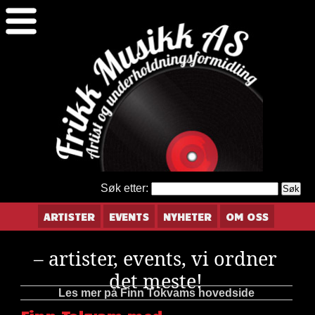
Søk etter:
ARTISTER
EVENTS
NYHETER
OM OSS
– artister, events, vi ordner
det meste!
Les mer på Finn Tokvams hovedside