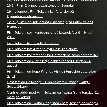
28.2.: Finn-Erix med basarkonsert i Sogndal
29. november: Finn Tokvam konferansier på
Øygardenskonferansen
12. august: Finn Tokvam og Olav Stedje på Fauskivalen i
Hemsedal
Finn Tokvam som konferansier på Lægreidfest 8 – 9. juli
2022
Finn Tokvam til Falturiltu-festivalen
Finn Tokvam låtskriver på nytt Hellbillies-album
Finn Tokvam konferansier for Harmoniens sommerkonserter
Finn Tokvam og Olav Stedje holder konsert i Bergen 24.
august
Finn Tokvam og Irene Kinunda Afriyie i Førdehuset torsdag
8. juli
Hest fest og Heimlengt – Finn Tokvam & Twang Gang i
Suldal 24.april
Contrysladder med Finn Tokvam og Twang Gang torsdag 11.
mars på Verftet
Finn Tokvam og Twang Gang med «hest, fest og heimlengt»