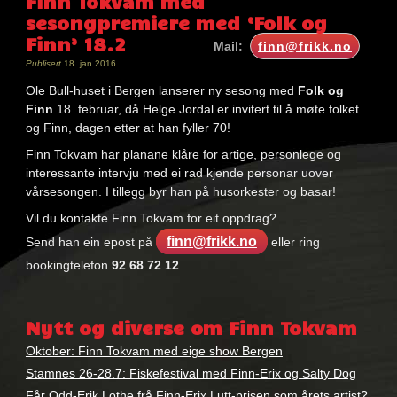
Finn Tokvam med
sesongpremiere med ‘Folk og
Finn’ 18.2
Mail:
finn@frikk.no
Publisert
18. jan 2016
Ole Bull-huset i Bergen lanserer ny sesong med
Folk og
Finn
18. februar, då Helge Jordal er invitert til å møte folket
og Finn, dagen etter at han fyller 70!
Finn Tokvam har planane klåre for artige, personlege og
interessante intervju med ei rad kjende personar uover
vårsesongen. I tillegg byr han på husorkester og basar!
Vil du kontakte Finn Tokvam for eit oppdrag?
finn@frikk.no
Send han ein epost på
eller ring
bookingtelefon
92 68 72 12
Nøkkelord:
Finn
Nytt og diverse om Finn Tokvam
Tokvam
Oktober: Finn Tokvam med eige show Bergen
Stamnes 26-28.7: Fiskefestival med Finn-Erix og Salty Dog
Får Odd-Erik Lothe frå Finn-Erix Lutt-prisen som årets artist?