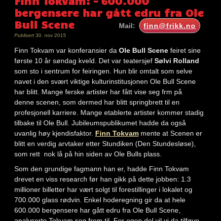
Finn Tokvam: – 600.000
bergensere har gått edru fra Ole
Bull Scene
Mail:
finn@frikk.no
Publisert
30. nov 2015
Finn Tokvam var konferansier da
Ole Bull Scene
feiret sine
første 10 år søndag kveld. Det var teatersjef
Sølvi Rolland
som sto i sentrum for feiringen. Hun blir omtalt som selve
navet i den svært viktige kulturinstitusjonen Ole Bull Scene
har blitt. Mange ferske artister har fått vise seg frm på
denne scenen, som dermed har blitt springbrett til en
profesjonell karriere. Mange etablerte artister kommer stadig
tilbake til Ole Bull. Jubileumspublikumet hadde da også
uvanlig høy kjendisfaktor.
Finn Tokvam
mente at Scenen er
blitt en verdig arvtaker etter Stundiken (Den Stundesløse),
som rett nok lå på hin siden av Ole Bulls plass.
Som den grundige fagmann han er, hadde Finn Tokvam
drevet en viss research før han gikk på dette jobben: 1.3
millioner billetter har vært solgt til forestillinger i lokalet og
700.000 glass rødvin. Enkel hoderegning gir da at hele
600.000 bergensere har gått edru fra Ole Bull Scene,
analyserte Tokvam seg frem til. For egen del vil vi da tilføye