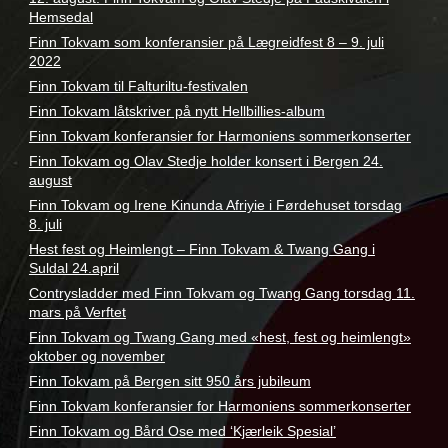
Hemsedal
Finn Tokvam som konferansier på Lægreidfest 8 – 9. juli
2022
Finn Tokvam til Falturiltu-festivalen
Finn Tokvam låtskriver på nytt Hellbillies-album
Finn Tokvam konferansier for Harmoniens sommerkonserter
Finn Tokvam og Olav Stedje holder konsert i Bergen 24.
august
Finn Tokvam og Irene Kinunda Afriyie i Førdehuset torsdag
8. juli
Hest fest og Heimlengt – Finn Tokvam & Twang Gang i
Suldal 24.april
Contrysladder med Finn Tokvam og Twang Gang torsdag 11.
mars på Verftet
Finn Tokvam og Twang Gang med «hest, fest og heimlengt»
oktober og november
Finn Tokvam på Bergen sitt 950 års jubileum
Finn Tokvam konferansier for Harmoniens sommerkonserter
Finn Tokvam og Bård Ose med ‘Kjærleik Spesial’