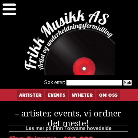
Søk etter:
ARTISTER
EVENTS
NYHETER
OM OSS
– artister, events, vi ordner
det meste!
Les mer på Finn Tokvams hovedside