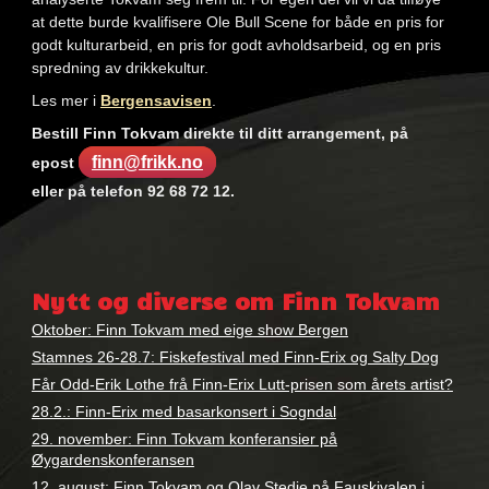
at dette burde kvalifisere Ole Bull Scene for både en pris for
godt kulturarbeid, en pris for godt avholdsarbeid, og en pris
spredning av drikkekultur.
Les mer i
Bergensavisen
.
Bestill Finn Tokvam direkte til ditt arrangement, på
finn@frikk.no
epost
eller på telefon 92 68 72 12.
Nøkkelord:
Finn
Nytt og diverse om Finn Tokvam
Tokvam
Oktober: Finn Tokvam med eige show Bergen
Stamnes 26-28.7: Fiskefestival med Finn-Erix og Salty Dog
Får Odd-Erik Lothe frå Finn-Erix Lutt-prisen som årets artist?
28.2.: Finn-Erix med basarkonsert i Sogndal
29. november: Finn Tokvam konferansier på
Øygardenskonferansen
12. august: Finn Tokvam og Olav Stedje på Fauskivalen i