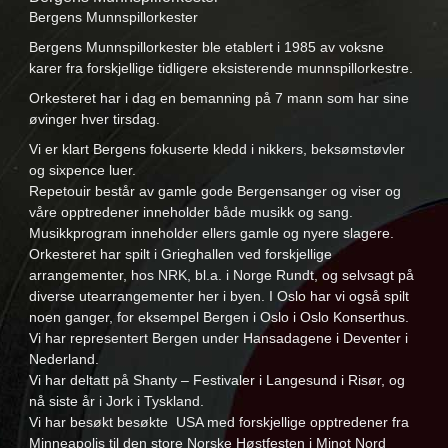
Bergens Munnspillorkester
Bergens Munnspillorkester ble etablert i 1985 av voksne
karer fra forskjellige tidligere eksisterende munnspillorkestre.
Orkesteret har i dag en bemanning på 7 mann som har sine
øvinger hver tirsdag.
Vi er klart Bergens fokuserte kledd i nikkers, beksømstøvler
og sixpence luer.
Repetouir består av gamle gode Bergensanger og viser og
våre opptredener inneholder både musikk og sang.
Musikkprogram inneholder ellers gamle og nyere slagere.
Orkesteret har spilt i Grieghallen ved forskjellige
arrangementer, hos NRK, bl.a. i Norge Rundt, og selvsagt på
diverse utearrangementer her i byen. I Oslo har vi også spilt
noen ganger, for eksempel Bergen i Oslo i Oslo Konserthus.
Vi har representert Bergen under Hansadagene i Deventer i
Nederland.
Vi har deltatt på Shanty – Festivaler i Langesund i Risør, og
nå siste år i Jork i Tyskland.
Vi har besøkt besøkte USA med forskjellige opptredener fra
Minneapolis til den store Norske Høstfesten i Minot Nord