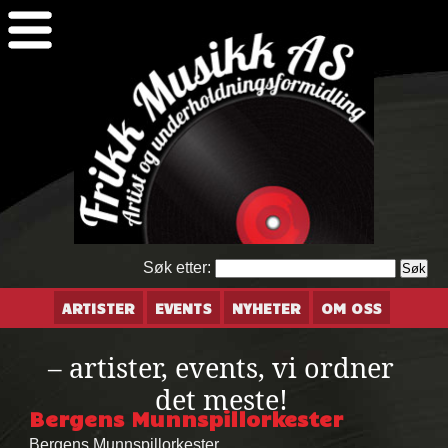
Søk etter:
ARTISTER
EVENTS
NYHETER
OM OSS
– artister, events, vi ordner
det meste!
Bergens Munnspillorkester
Bergens Munnspillorkester