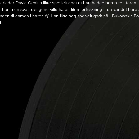
erleder David Genius likte spesielt godt at han hadde baren rett foran
 han, i en svett svingene ville ha en liten forfriskning – da var det bare 
nden til damen i baren 🙂 Han likte seg spesielt godt på : Bukowskis Ba
ub
: