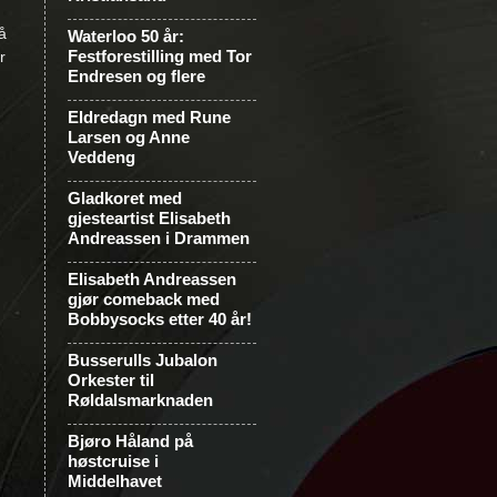
å
Waterloo 50 år:
Festforestilling med Tor
r
Endresen og flere
Eldredagn med Rune
Larsen og Anne
Veddeng
Gladkoret med
gjesteartist Elisabeth
Andreassen i Drammen
Elisabeth Andreassen
gjør comeback med
Bobbysocks etter 40 år!
Busserulls Jubalon
Orkester til
Røldalsmarknaden
Bjøro Håland på
høstcruise i
Middelhavet