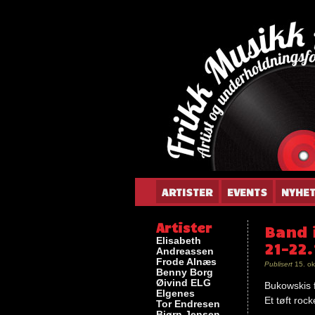
Gun
ARTISTER
EVENTS
NYHE
Artister
Band 
Elisabeth
21-22.
Andreassen
Frode Alnæs
Publisert
15. ok
Benny Borg
Øivind ELG
Bukowskis f
Elgenes
Et tøft roc
Tor Endresen
Bjørn Jensen