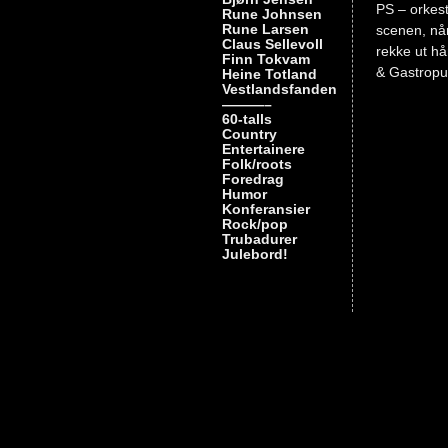
PS – orkest
Rune Johnsen
Rune Larsen
scenen, når
Claus Sellevoll
rekke ut hå
Finn Tokvam
& Gastrop
Heine Totland
Vestlandsfanden
———–
Nøkkelord
60-talls
band
Country
in
Entertainere
Folk/roots
black
Foredrag
Humor
Konferansier
Rock/pop
Trubadurer
Julebord!