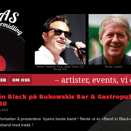
nar Andersen
Heine Totland, Foto Jarle Vines CC
Rune Larsen
by-sa 3.0
– artister, events, v
TER
OM OSS
in Black på Bukowskis Bar & Gastropu
10
t 2011
ortsetter å presentere byens beste band ! Neste ut er «Band in Black
keband med trøkk !